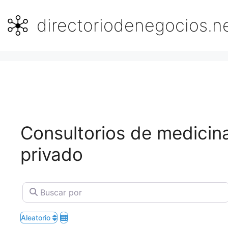
Saltar
al
directoriodenegocios.n
contenido
Consultorios de medicina
privado
Buscar por
Aleatorio