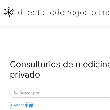
Saltar
al
directoriodenegocios.n
contenido
Consultorios de medicina
privado
Buscar por
Aleatorio