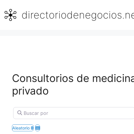
Saltar
al
directoriodenegocios.n
contenido
Consultorios de medicina
privado
Buscar por
Aleatorio