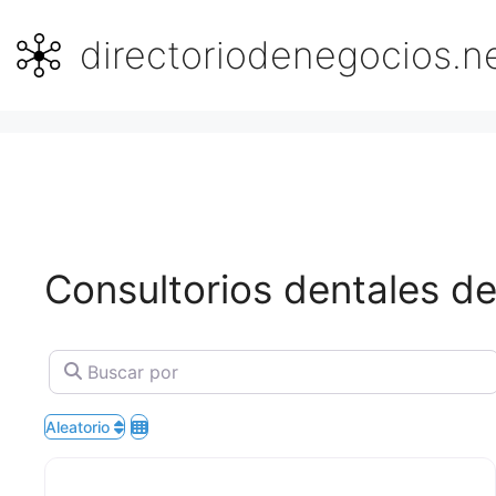
Saltar
al
directoriodenegocios.n
contenido
Consultorios dentales de
Buscar por
Aleatorio