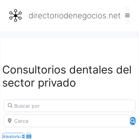
Saltar
al
directoriodenegocios.net
Men
contenido
Consultorios dentales del
sector privado
Buscar por
Cerca
B
Aleatorio