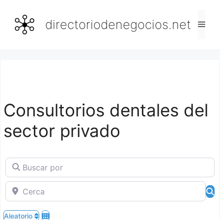
Saltar
al
directoriodenegocios.net
Men
contenido
Consultorios dentales del
sector privado
Buscar por
Cerca
B
Aleatorio