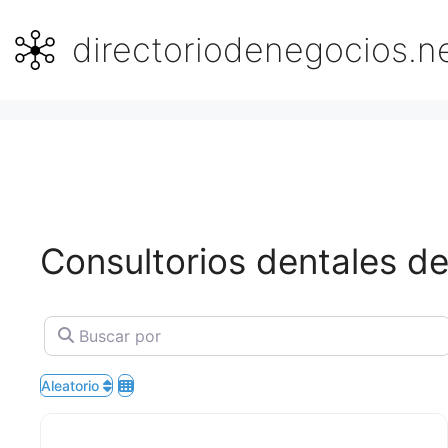
Saltar
al
directoriodenegocios.n
contenido
Consultorios dentales de
Buscar por
Aleatorio