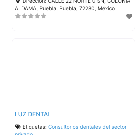
Dirección:
CALLE 22 NORTE 0 SN, COLONIA
ALDAMA
Puebla
Puebla
72280
México
LUZ DENTAL
Etiquetas:
Consultorios dentales del sector
privado