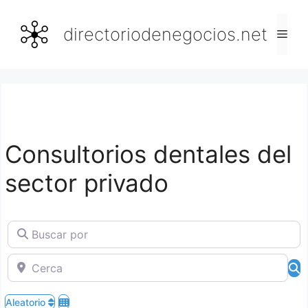
Saltar
al
directoriodenegocios.net
Men
contenido
Consultorios dentales del
sector privado
Buscar por
Cerca
B
Aleatorio