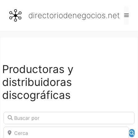
Saltar
al
directoriodenegocios.net
Men
contenido
Productoras y
distribuidoras
discográficas
Buscar por
Cerca
B