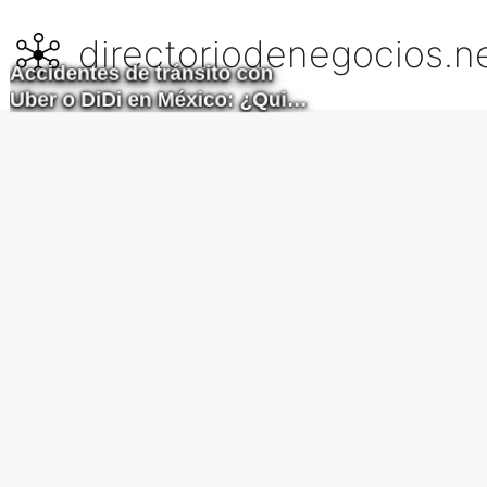
Saltar
al
directoriodenegocios.n
contenido
Accidentes de tránsito con
Uber o DiDi en México: ¿Quién
responde legalmente?