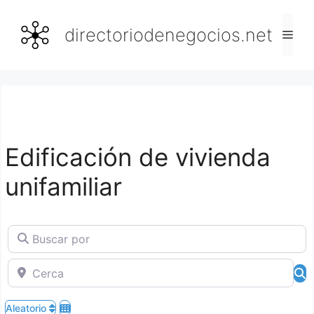
Saltar
al
directoriodenegocios.net
Men
contenido
Edificación de vivienda
unifamiliar
Buscar por
Cerca
B
Aleatorio