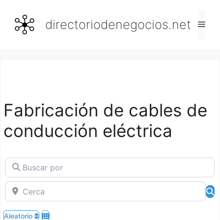
Saltar
al
directoriodenegocios.net
Men
contenido
Fabricación de cables de
conducción eléctrica
Buscar por
Cerca
B
Aleatorio