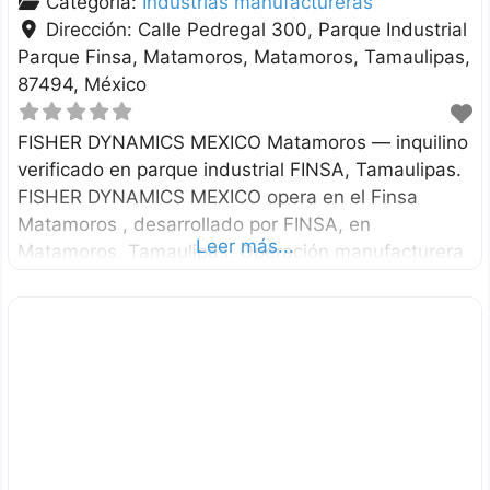
Categoría:
Industrias manufactureras
Dirección:
Calle Pedregal 300, Parque Industrial
Parque Finsa, Matamoros
Matamoros
Tamaulipas
87494
México
FISHER DYNAMICS MEXICO Matamoros — inquilino
verificado en parque industrial FINSA, Tamaulipas.
FISHER DYNAMICS MEXICO opera en el Finsa
Matamoros , desarrollado por FINSA, en
Leer más...
Matamoros, Tamaulipas. Operación manufacturera
o de servicios industriales en parque FINSA.
Clasificación de actividad económica
documentada: Fabricación de otras partes para
vehículos automotrices. Operación en parque
FINSA La ubicación en Finsa Matamoros permite
integrarse a