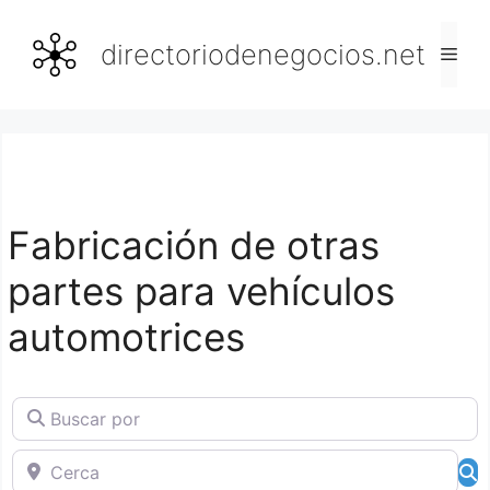
Saltar
al
directoriodenegocios.net
Men
contenido
Fabricación de otras
partes para vehículos
automotrices
Buscar por
Cerca
B