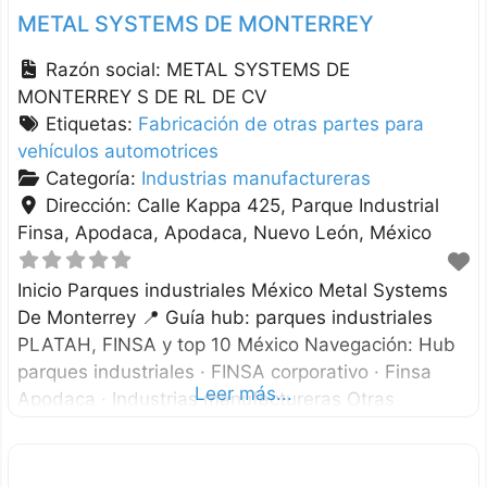
METAL SYSTEMS DE MONTERREY
Razón social:
METAL SYSTEMS DE
MONTERREY S DE RL DE CV
Etiquetas:
Fabricación de otras partes para
vehículos automotrices
Categoría:
Industrias manufactureras
Dirección:
Calle Kappa 425, Parque Industrial
Finsa, Apodaca
Apodaca
Nuevo León
México
Inicio Parques industriales México Metal Systems
De Monterrey 📍 Guía hub: parques industriales
PLATAH, FINSA y top 10 México Navegación: Hub
parques industriales · FINSA corporativo · Finsa
Leer más...
Apodaca · Industrias manufactureras Otras
empresas en Finsa Apodaca ES AUTOMOTIVE
PELICULAS CONVERTIDAS DEL NORESTE PEXCO
OPERACIONES SCA PALLETS PRODUCTION