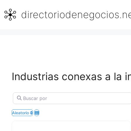
Saltar
al
directoriodenegocios.n
contenido
Industrias conexas a la 
Buscar por
Aleatorio