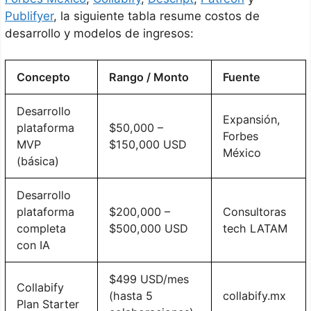
Publifyer
, la siguiente tabla resume costos de
desarrollo y modelos de ingresos:
Concepto
Rango / Monto
Fuente
Desarrollo
Expansión,
plataforma
$50,000 –
Forbes
MVP
$150,000 USD
México
(básica)
Desarrollo
plataforma
$200,000 –
Consultoras
completa
$500,000 USD
tech LATAM
con IA
$499 USD/mes
Collabify
(hasta 5
collabify.mx
Plan Starter