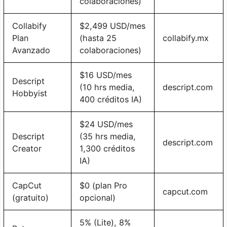
colaboraciones)
Collabify
$2,499 USD/mes
Plan
(hasta 25
collabify.mx
Avanzado
colaboraciones)
$16 USD/mes
Descript
(10 hrs media,
descript.com
Hobbyist
400 créditos IA)
$24 USD/mes
Descript
(35 hrs media,
descript.com
Creator
1,300 créditos
IA)
CapCut
$0 (plan Pro
capcut.com
(gratuito)
opcional)
5% (Lite), 8%