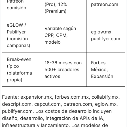
Patreon
(Pro), 12%
patreon.com
comisión
(Premium)
eGLOW /
Variable según
Publifyer
eglow.mx,
CPP, CPM,
(comisión
publifyer.com
modelo
campañas)
Break-even
18-36 meses con
Forbes
típico
500+ creadores
México,
(plataforma
activos
Expansión
propia)
Fuente: expansion.mx, forbes.com.mx, collabify.mx,
descript.com, capcut.com, patreon.com, eglow.mx,
publifyer.com. Los costos de desarrollo incluyen
diseño, desarrollo, integración de APIs de IA,
infraestructura y lanzamiento. Los modelos de