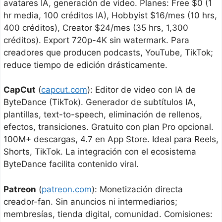
avatares IA, generación de video. Planes: Free $0 (1
hr media, 100 créditos IA), Hobbyist $16/mes (10 hrs,
400 créditos), Creator $24/mes (35 hrs, 1,300
créditos). Export 720p-4K sin watermark. Para
creadores que producen podcasts, YouTube, TikTok;
reduce tiempo de edición drásticamente.
CapCut
(
capcut.com
): Editor de video con IA de
ByteDance (TikTok). Generador de subtítulos IA,
plantillas, text-to-speech, eliminación de rellenos,
efectos, transiciones. Gratuito con plan Pro opcional.
100M+ descargas, 4.7 en App Store. Ideal para Reels,
Shorts, TikTok. La integración con el ecosistema
ByteDance facilita contenido viral.
Patreon
(
patreon.com
): Monetización directa
creador-fan. Sin anuncios ni intermediarios;
membresías, tienda digital, comunidad. Comisiones: