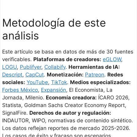
Metodología de este
análisis
Este artículo se basa en datos de más de 30 fuentes
verificables.
Plataformas de creadores:
eGLOW
,
LOGU
,
Publifyer
,
Collabify
.
Herramientas de IA:
Descript
,
CapCut
.
Monetización:
Patreon
.
Redes
sociales:
YouTube
,
TikTok
.
Medios especializados:
Forbes México
,
Expansión
, El Economista, La
Jornada, Milenio.
Economía creadora:
ÍCARO 2026,
Statista, Goldman Sachs Creator Economy Report,
SignalFire.
Derechos de autor y regulación:
INDAUTOR, WIPO, normativas de contenido sintético.
Los datos reflejan reportes de mercado 2025-2026.
Los casos de éxito y fracaso son escenarios