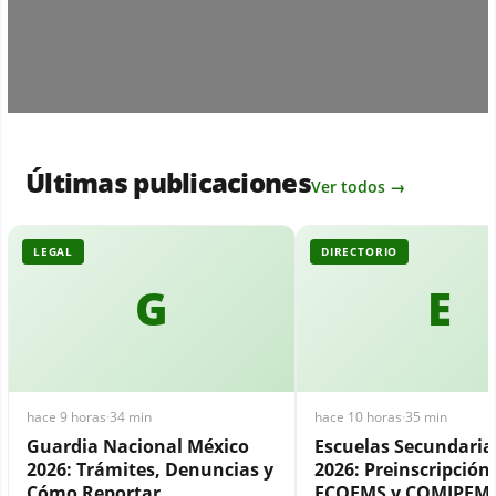
Últimas publicaciones
Ver todos →
LEGAL
DIRECTORIO
G
E
hace 9 horas
·
34 min
hace 10 horas
·
35 min
Guardia Nacional México
Escuelas Secundari
2026: Trámites, Denuncias y
2026: Preinscripción,
Cómo Reportar
ECOEMS y COMIPEM