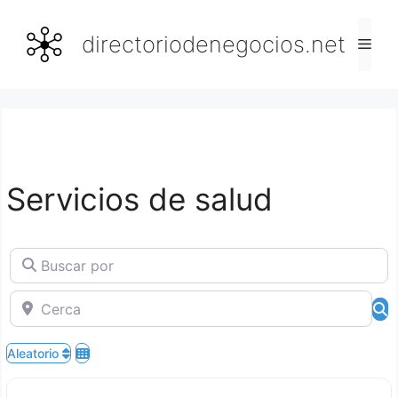
Saltar
al
directoriodenegocios.net
Men
contenido
Servicios de salud
Buscar por
Cerca
B
Aleatorio