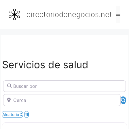
Saltar
al
directoriodenegocios.net
Men
contenido
Servicios de salud
Buscar por
Cerca
B
Aleatorio