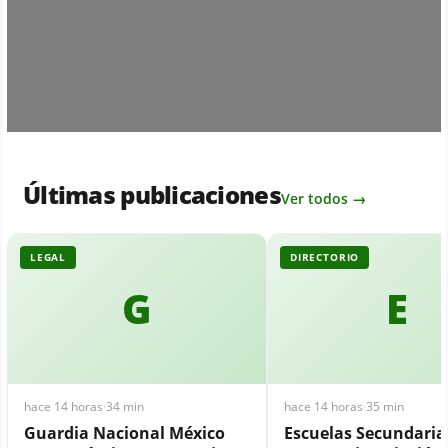
Últimas publicaciones
Ver todos →
LEGAL
DIRECTORIO
G
E
hace 14 horas
·
34 min
hace 14 horas
·
35 min
Guardia Nacional México
Escuelas Secundari