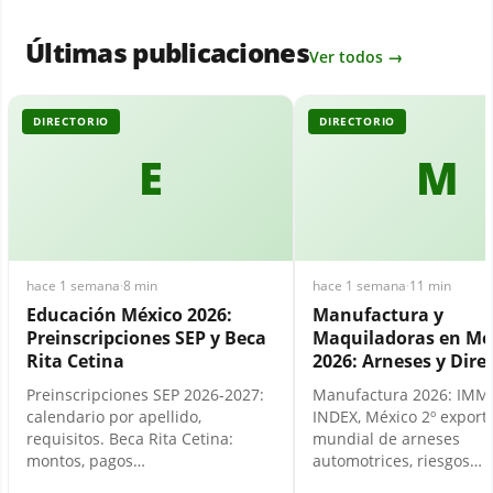
Últimas publicaciones
Ver todos →
DIRECTORIO
DIRECTORIO
E
M
hace 1 semana
·
8 min
hace 1 semana
·
11 min
Educación México 2026:
Manufactura y
Preinscripciones SEP y Beca
Maquiladoras en Mé
Rita Cetina
2026: Arneses y Dire
Preinscripciones SEP 2026-2027:
Manufactura 2026: IMM
calendario por apellido,
INDEX, México 2º export
requisitos. Beca Rita Cetina:
mundial de arneses
montos, pagos…
automotrices, riesgos…