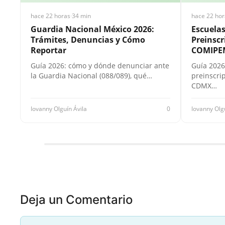
hace 22 horas
·
34 min
hace 22 hor
Guardia Nacional México 2026:
Escuela
Trámites, Denuncias y Cómo
Preinscr
Reportar
COMIPE
Guía 2026: cómo y dónde denunciar ante
Guía 2026
la Guardia Nacional (088/089), qué…
preinscri
CDMX…
Iovanny Olguín Ávila
0
Iovanny Olg
Deja un Comentario