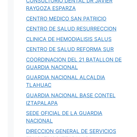
CONSULTORIO DENTAL DR JAVIER
RAYGOZA ESPARZA
hace 23 horas
·
39 min
egaciones,
Salud Pública en Nuevo León 2026:
CENTRO MEDICO SAN PATRICIO
 Digitales
IMSS, Cuidar tu Salud y Salud
CENTRO DE SALUD RESURRECCION
Regia
xico: citas
CLINICA DE HEMODIALISIS SALUS
s,
Guía 2026 de salud en Nuevo León: por
qué NL no está…
CENTRO DE SALUD REFORMA SUR
COORDINACION DEL 21 BATALLON DE
0
Iovanny Olguín Ávila
0
GUARDIA NACIONAL
GUARDIA NACIONAL ALCALDIA
TLAHUAC
GUARDIA NACIONAL BASE CONTEL
IZTAPALAPA
SEDE OFICIAL DE LA GUARDIA
NACIONAL
DIRECCION GENERAL DE SERVICIOS