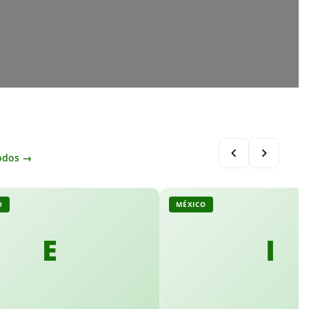
odos →
O
MÉXICO
E
I