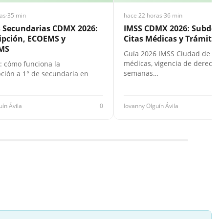
as
·
35 min
hace 22 horas
·
36 min
s Secundarias CDMX 2026:
IMSS CDMX 2026: Subdel
ipción, ECOEMS y
Citas Médicas y Trámites
MS
Guía 2026 IMSS Ciudad de Mé
médicas, vigencia de derecho
: cómo funciona la
semanas…
pción a 1° de secundaria en
uín Ávila
0
Iovanny Olguín Ávila