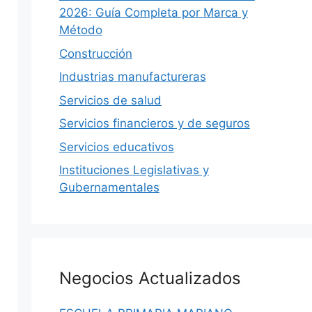
2026: Guía Completa por Marca y
Método
Construcción
Industrias manufactureras
Servicios de salud
DIRECTORIO
Servicios financieros y de seguros
S
Servicios educativos
Instituciones Legislativas y
Gubernamentales
hace 2 semanas
·
12 min
ción
SEDENA 2026: Estructura,
6: Guía y
Comandancias, Presupuesto y
Negocios Actualizados
Plan DN-III-E
ganadoras,
SEDENA 2026: la Guardia Nacional se