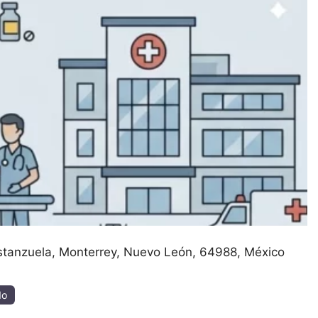
stanzuela
Monterrey
Nuevo León
64988
México
salud
do