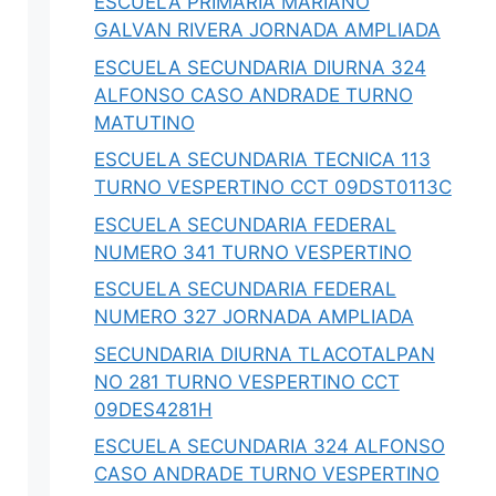
ESCUELA PRIMARIA MARIANO
IBRAs,
integra como Comandancia (DOF 22-jun),
GALVAN RIVERA JORNADA AMPLIADA
presupuesto…
ESCUELA SECUNDARIA DIURNA 324
ALFONSO CASO ANDRADE TURNO
0
Iovanny Olguín Ávila
0
MATUTINO
ESCUELA SECUNDARIA TECNICA 113
TURNO VESPERTINO CCT 09DST0113C
ESCUELA SECUNDARIA FEDERAL
NUMERO 341 TURNO VESPERTINO
ESCUELA SECUNDARIA FEDERAL
NUMERO 327 JORNADA AMPLIADA
SECUNDARIA DIURNA TLACOTALPAN
NO 281 TURNO VESPERTINO CCT
09DES4281H
ESCUELA SECUNDARIA 324 ALFONSO
CASO ANDRADE TURNO VESPERTINO