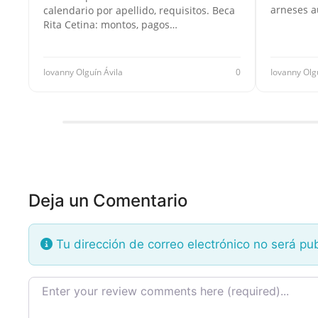
arneses a
calendario por apellido, requisitos. Beca
Rita Cetina: montos, pagos…
Iovanny Olguín Ávila
0
Iovanny Olg
Deja un Comentario
Tu dirección de correo electrónico no será pu
Texto de la reseña