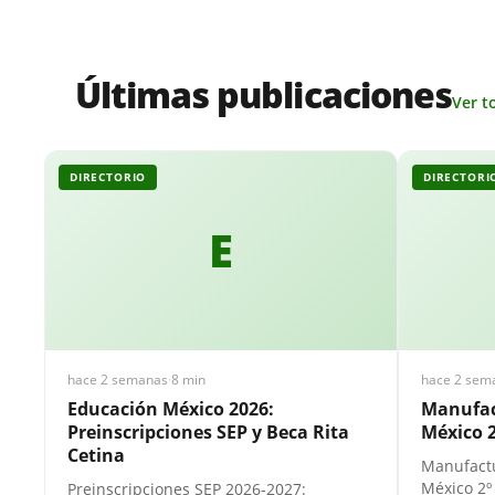
Últimas publicaciones
Ver t
DIRECTORIO
DIRECTORI
E
hace 2 semanas
·
8 min
hace 2 sem
Educación México 2026:
Manufac
Preinscripciones SEP y Beca Rita
México 2
Cetina
Manufactu
México 2º
Preinscripciones SEP 2026-2027: