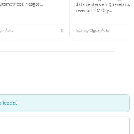
utomotrices, riesgos…
data centers en Querétaro, F
revisión T-MEC y…
uín Ávila
0
Iovanny Olguín Ávila
blicada.