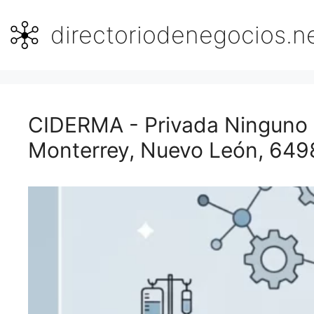
Saltar
al
directoriodenegocios.n
contenido
CIDERMA - Privada Ninguno 6
Monterrey, Nuevo León, 649