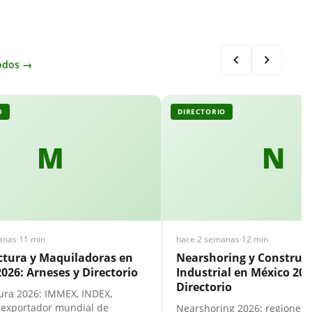
odos →
O
DIRECTORIO
M
N
anas
·
11 min
hace 2 semanas
·
12 min
tura y Maquiladoras en
Nearshoring y Construc
026: Arneses y Directorio
Industrial en México 202
Directorio
ra 2026: IMMEX, INDEX,
 exportador mundial de
Nearshoring 2026: regiones 