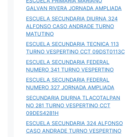
ESCUELA PRIMARIA MARIANO
ción
SEDENA 2026: Estructura,
GALVAN RIVERA JORNADA AMPLIADA
6: Guía y
Comandancias, Presupuesto y
Plan DN-III-E
ESCUELA SECUNDARIA DIURNA 324
ganadoras,
SEDENA 2026: la Guardia Nacional se
ALFONSO CASO ANDRADE TURNO
IBRAs,
integra como Comandancia (DOF 22-jun),
MATUTINO
presupuesto…
ESCUELA SECUNDARIA TECNICA 113
TURNO VESPERTINO CCT 09DST0113C
0
Iovanny Olguín Ávila
0
ESCUELA SECUNDARIA FEDERAL
NUMERO 341 TURNO VESPERTINO
ESCUELA SECUNDARIA FEDERAL
NUMERO 327 JORNADA AMPLIADA
SECUNDARIA DIURNA TLACOTALPAN
NO 281 TURNO VESPERTINO CCT
09DES4281H
ESCUELA SECUNDARIA 324 ALFONSO
CASO ANDRADE TURNO VESPERTINO