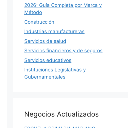
2026: Guía Completa por Marca y
Método
Construcción
Industrias manufactureras
Servicios de salud
Servicios financieros y de seguros
Servicios educativos
Instituciones Legislativas y
DIRECTORIO
Gubernamentales
S
Negocios Actualizados
hace 2 semanas
·
12 min