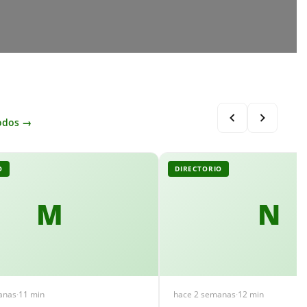
odos →
O
DIRECTORIO
M
N
anas
·
11 min
hace 2 semanas
·
12 min