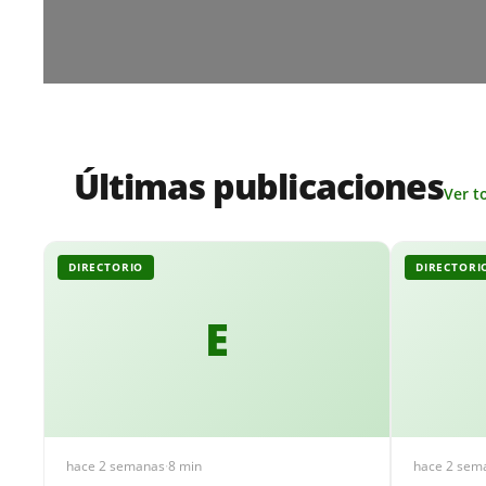
Últimas publicaciones
Ver t
DIRECTORIO
DIRECTORI
E
hace 2 semanas
·
8 min
hace 2 sem