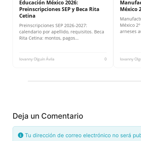
Educación México 2026:
Manufac
Preinscripciones SEP y Beca Rita
México 2
Cetina
Manufactu
México 2º
Preinscripciones SEP 2026-2027:
arneses a
calendario por apellido, requisitos. Beca
Rita Cetina: montos, pagos…
Iovanny Olguín Ávila
0
Iovanny Olg
Deja un Comentario
Tu dirección de correo electrónico no será pu