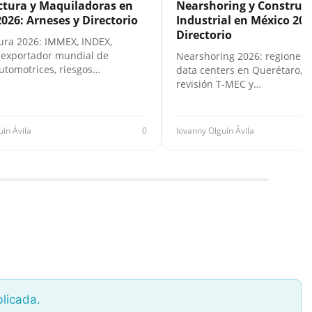
tura y Maquiladoras en
Nearshoring y Construc
026: Arneses y Directorio
Industrial en México 202
Directorio
ra 2026: IMMEX, INDEX,
 exportador mundial de
Nearshoring 2026: regiones 
utomotrices, riesgos…
data centers en Querétaro, F
revisión T-MEC y…
uín Ávila
0
Iovanny Olguín Ávila
blicada.