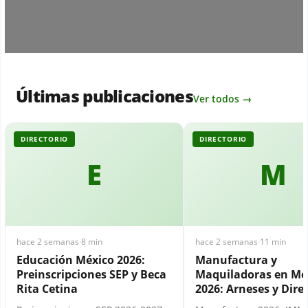
Últimas publicaciones
Ver todos →
DIRECTORIO
DIRECTORIO
E
M
hace 2 semanas
·
8 min
hace 2 semanas
·
11 min
Educación México 2026:
Manufactura y
Preinscripciones SEP y Beca
Maquiladoras en Mé
Rita Cetina
2026: Arneses y Dire