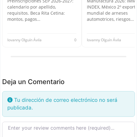
Preinscripciones SEP 2026-2027:
Manufactura 2026: IMM
calendario por apellido,
INDEX, México 2º export
requisitos. Beca Rita Cetina:
mundial de arneses
montos, pagos…
automotrices, riesgos…
Iovanny Olguín Ávila
0
Iovanny Olguín Ávila
Deja un Comentario
Tu dirección de correo electrónico no será
publicada.
Texto de la reseña