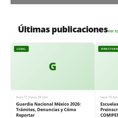
Últimas publicaciones
Ver t
LEGAL
DIRECTORI
G
hace 15 horas
·
34 min
hace 15 hor
Guardia Nacional México 2026:
Escuela
Trámites, Denuncias y Cómo
Preinscr
Reportar
COMIPE