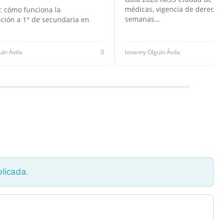
médicas, vigencia de derecho
: cómo funciona la
semanas…
pción a 1° de secundaria en
uín Ávila
0
Iovanny Olguín Ávila
blicada.