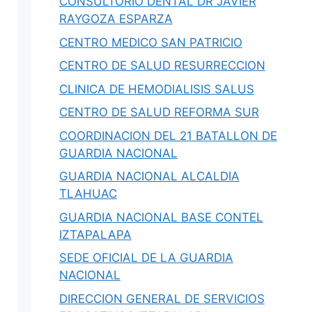
CONSULTORIO DENTAL DR JAVIER
s,
Guía 2026 de salud en Nuevo León: por
RAYGOZA ESPARZA
qué NL no está…
CENTRO MEDICO SAN PATRICIO
CENTRO DE SALUD RESURRECCION
0
Iovanny Olguín Ávila
0
CLINICA DE HEMODIALISIS SALUS
CENTRO DE SALUD REFORMA SUR
COORDINACION DEL 21 BATALLON DE
GUARDIA NACIONAL
GUARDIA NACIONAL ALCALDIA
TLAHUAC
GUARDIA NACIONAL BASE CONTEL
IZTAPALAPA
SEDE OFICIAL DE LA GUARDIA
NACIONAL
DIRECCION GENERAL DE SERVICIOS