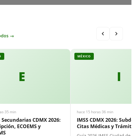
odos →
O
MÉXICO
E
I
as
·
35 min
hace 15 horas
·
36 min
s Secundarias CDMX 2026:
IMSS CDMX 2026: Subdel
ipción, ECOEMS y
Citas Médicas y Trámites
MS
Guía 2026 IMSS Ciudad de Mé