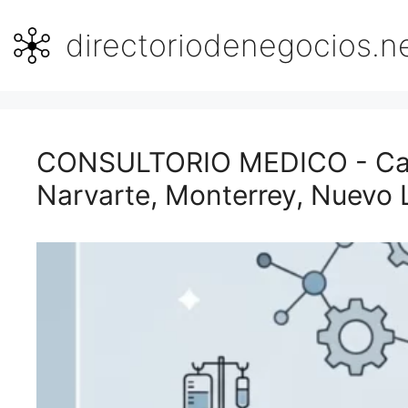
Saltar
al
directoriodenegocios.n
contenido
CONSULTORIO MEDICO - Call
Narvarte, Monterrey, Nuevo