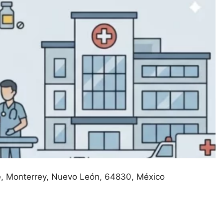
e
Monterrey
Nuevo León
64830
México
salud