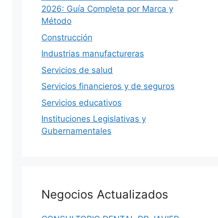
2026: Guía Completa por Marca y
Método
Construcción
Industrias manufactureras
Servicios de salud
Servicios financieros y de seguros
MÉXICO
Servicios educativos
S
Instituciones Legislativas y
Gubernamentales
hace 16 horas
·
39 min
egaciones,
Salud Pública en Nuevo León 2026:
Negocios Actualizados
 Digitales
IMSS, Cuidar tu Salud y Salud
Regia
xico: citas