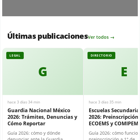
Últimas publicaciones
Ver todos →
LEGAL
DIRECTORIO
G
E
hace 3 días
·
34 min
hace 3 días
·
35 min
Guardia Nacional México
Escuelas Secundari
2026: Trámites, Denuncias y
2026: Preinscripción,
Cómo Reportar
ECOEMS y COMIPEM
Guía 2026: cómo y dónde
Guía 2026: cómo funcion
denunciar ante la Guardia
preinscripción a 1° de