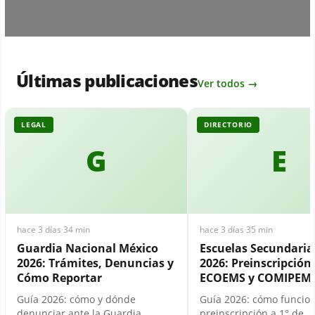
Últimas publicaciones
Ver todos →
LEGAL
DIRECTORIO
G
E
hace 3 días
·
34 min
hace 3 días
·
35 min
Guardia Nacional México
Escuelas Secundari
2026: Trámites, Denuncias y
2026: Preinscripción,
Cómo Reportar
ECOEMS y COMIPEM
Guía 2026: cómo y dónde
Guía 2026: cómo funcion
denunciar ante la Guardia
preinscripción a 1° de