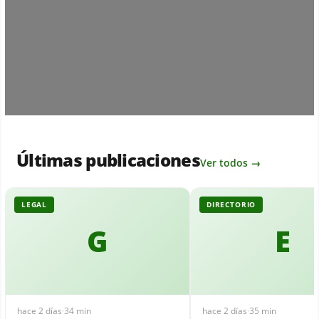
Últimas publicaciones
Ver todos →
LEGAL
DIRECTORIO
G
E
hace 2 días
·
34 min
hace 2 días
·
35 min