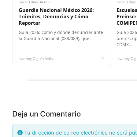
hace 3 días
·
34 min
hace 3 días
·
Guardia Nacional México 2026:
Escuela
Trámites, Denuncias y Cómo
Preinscr
Reportar
COMIPE
Guía 2026: cómo y dónde denunciar ante
Guía 2026
la Guardia Nacional (088/089), qué…
preinscri
CDMX…
Iovanny Olguín Ávila
0
Iovanny Olg
Deja un Comentario
Tu dirección de correo electrónico no será pu