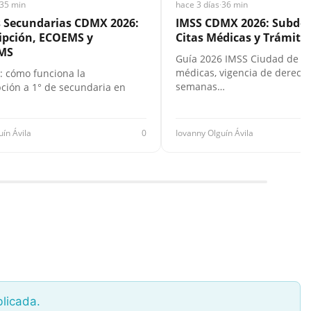
35 min
hace 3 días
·
36 min
s Secundarias CDMX 2026:
IMSS CDMX 2026: Subdel
ipción, ECOEMS y
Citas Médicas y Trámites
MS
Guía 2026 IMSS Ciudad de Mé
médicas, vigencia de derecho
: cómo funciona la
semanas…
pción a 1° de secundaria en
uín Ávila
0
Iovanny Olguín Ávila
blicada.