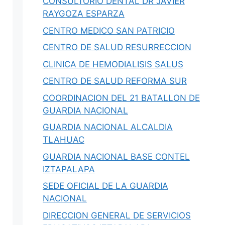
CONSULTORIO DENTAL DR JAVIER
hace 3 días
·
39 min
RAYGOZA ESPARZA
egaciones,
Salud Pública en Nuevo León 2026:
 Digitales
IMSS, Cuidar tu Salud y Salud
CENTRO MEDICO SAN PATRICIO
Regia
xico: citas
CENTRO DE SALUD RESURRECCION
s,
Guía 2026 de salud en Nuevo León: por
qué NL no está…
CLINICA DE HEMODIALISIS SALUS
CENTRO DE SALUD REFORMA SUR
0
Iovanny Olguín Ávila
0
COORDINACION DEL 21 BATALLON DE
GUARDIA NACIONAL
GUARDIA NACIONAL ALCALDIA
TLAHUAC
GUARDIA NACIONAL BASE CONTEL
IZTAPALAPA
SEDE OFICIAL DE LA GUARDIA
NACIONAL
DIRECCION GENERAL DE SERVICIOS