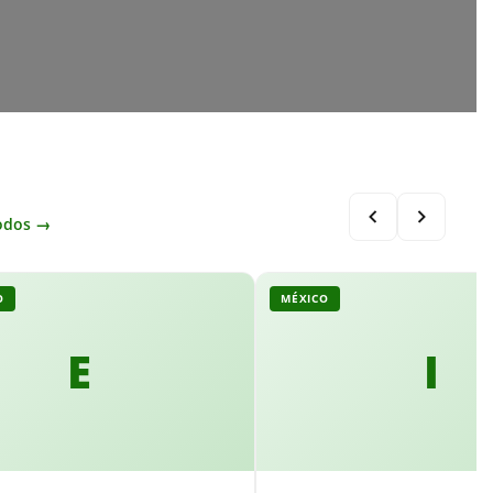
odos →
O
MÉXICO
E
I