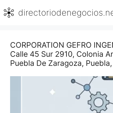
Saltar
al
directoriodenegocios.n
contenido
CORPORATION GEFRO INGEN
Calle 45 Sur 2910, Colonia A
Puebla De Zaragoza, Puebla,