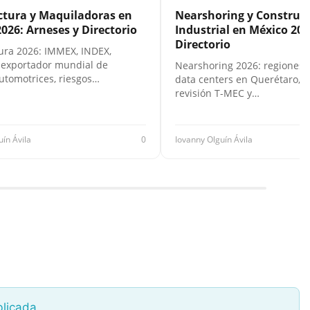
tura y Maquiladoras en
Nearshoring y Construc
026: Arneses y Directorio
Industrial en México 202
Directorio
ra 2026: IMMEX, INDEX,
 exportador mundial de
Nearshoring 2026: regiones 
utomotrices, riesgos…
data centers en Querétaro, F
revisión T-MEC y…
uín Ávila
0
Iovanny Olguín Ávila
blicada.