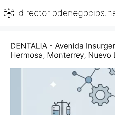
Saltar
al
directoriodenegocios.n
contenido
DENTALIA - Avenida Insurgen
Hermosa, Monterrey, Nuevo 