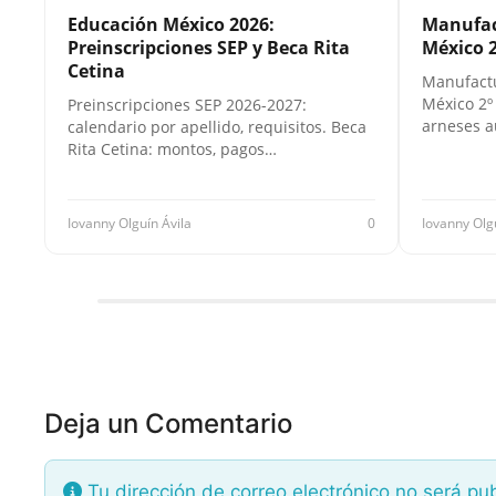
Educación México 2026:
Manufac
Preinscripciones SEP y Beca Rita
México 2
Cetina
Manufactu
México 2º
Preinscripciones SEP 2026-2027:
arneses a
calendario por apellido, requisitos. Beca
Rita Cetina: montos, pagos…
Iovanny Olguín Ávila
0
Iovanny Olg
Deja un Comentario
Tu dirección de correo electrónico no será pu