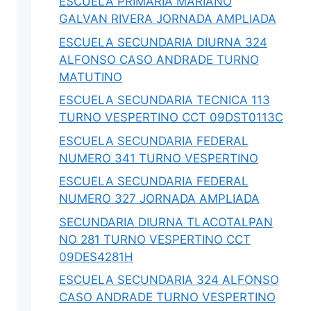
ESCUELA PRIMARIA MARIANO
ción
SEDENA 2026: Estructura,
GALVAN RIVERA JORNADA AMPLIADA
6: Guía y
Comandancias, Presupuesto y
ESCUELA SECUNDARIA DIURNA 324
Plan DN-III-E
ALFONSO CASO ANDRADE TURNO
ganadoras,
SEDENA 2026: la Guardia Nacional se
MATUTINO
IBRAs,
integra como Comandancia (DOF 22-jun),
presupuesto…
ESCUELA SECUNDARIA TECNICA 113
TURNO VESPERTINO CCT 09DST0113C
ESCUELA SECUNDARIA FEDERAL
0
Iovanny Olguín Ávila
0
NUMERO 341 TURNO VESPERTINO
ESCUELA SECUNDARIA FEDERAL
NUMERO 327 JORNADA AMPLIADA
SECUNDARIA DIURNA TLACOTALPAN
NO 281 TURNO VESPERTINO CCT
09DES4281H
ESCUELA SECUNDARIA 324 ALFONSO
CASO ANDRADE TURNO VESPERTINO