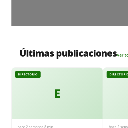
Últimas publicaciones
Ver t
DIRECTORIO
DIRECTORI
E
hace 2 semanas
·
8 min
hace 2 sem