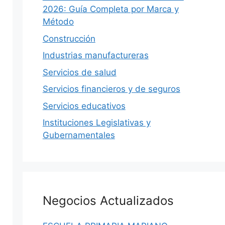
2026: Guía Completa por Marca y
Método
Construcción
Industrias manufactureras
Servicios de salud
Servicios financieros y de seguros
Servicios educativos
Instituciones Legislativas y
DIRECTORIO
Gubernamentales
S
Negocios Actualizados
hace 2 semanas
·
12 min