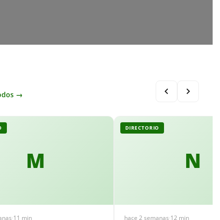
odos →
O
DIRECTORIO
M
N
anas
·
11 min
hace 2 semanas
·
12 min