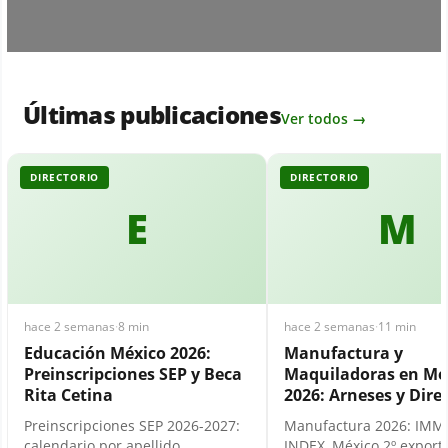
Últimas publicaciones
Ver todos →
DIRECTORIO
DIRECTORIO
E
M
hace 2 semanas
·
8 min
hace 2 semanas
·
11 min
Educación México 2026:
Manufactura y
Preinscripciones SEP y Beca
Maquiladoras en Mé
Rita Cetina
2026: Arneses y Dire
Preinscripciones SEP 2026-2027:
Manufactura 2026: IMM
calendario por apellido,
INDEX, México 2º export