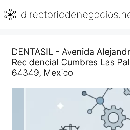
Saltar
al
directoriodenegocios.n
contenido
DENTASIL - Avenida Alejand
Recidencial Cumbres Las Pa
64349, Mexico