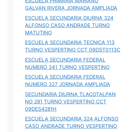
ESCUELA PRIMARIA MARIANO
ción
SEDENA 2026: Estructura,
GALVAN RIVERA JORNADA AMPLIADA
6: Guía y
Comandancias, Presupuesto y
Plan DN-III-E
ESCUELA SECUNDARIA DIURNA 324
ganadoras,
SEDENA 2026: la Guardia Nacional se
ALFONSO CASO ANDRADE TURNO
IBRAs,
integra como Comandancia (DOF 22-jun),
MATUTINO
presupuesto…
ESCUELA SECUNDARIA TECNICA 113
TURNO VESPERTINO CCT 09DST0113C
0
Iovanny Olguín Ávila
0
ESCUELA SECUNDARIA FEDERAL
NUMERO 341 TURNO VESPERTINO
ESCUELA SECUNDARIA FEDERAL
NUMERO 327 JORNADA AMPLIADA
SECUNDARIA DIURNA TLACOTALPAN
NO 281 TURNO VESPERTINO CCT
09DES4281H
ESCUELA SECUNDARIA 324 ALFONSO
CASO ANDRADE TURNO VESPERTINO