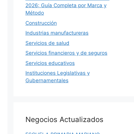
2026: Guía Completa por Marca y
Método
Construcción
Industrias manufactureras
Servicios de salud
Servicios financieros y de seguros
Servicios educativos
Instituciones Legislativas y
DIRECTORIO
Gubernamentales
S
Negocios Actualizados
hace 2 semanas
·
12 min