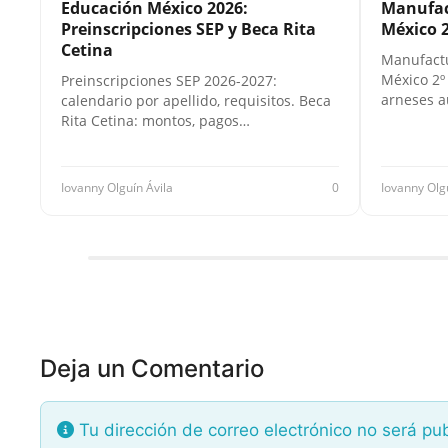
Educación México 2026:
Manufac
Preinscripciones SEP y Beca Rita
México 2
Cetina
Manufactu
México 2º
Preinscripciones SEP 2026-2027:
arneses a
calendario por apellido, requisitos. Beca
Rita Cetina: montos, pagos…
Iovanny Olguín Ávila
0
Iovanny Olg
Deja un Comentario
Tu dirección de correo electrónico no será pu