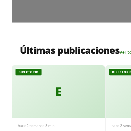
Últimas publicaciones
Ver t
DIRECTORIO
DIRECTORI
E
hace 2 semanas
·
8 min
hace 2 sem