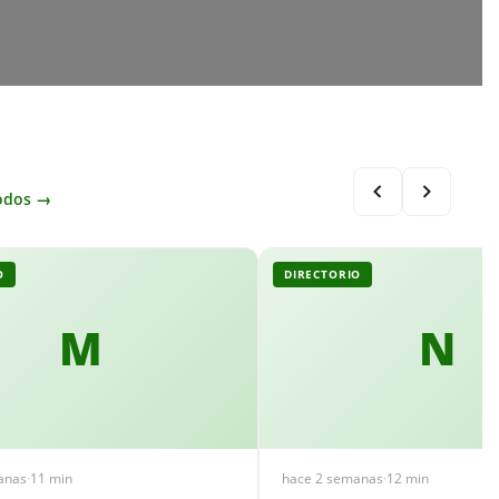
odos →
O
DIRECTORIO
M
N
anas
·
11 min
hace 2 semanas
·
12 min