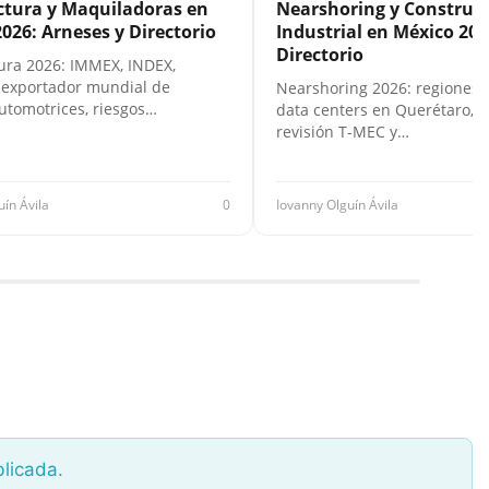
tura y Maquiladoras en
Nearshoring y Construc
026: Arneses y Directorio
Industrial en México 202
Directorio
ra 2026: IMMEX, INDEX,
 exportador mundial de
Nearshoring 2026: regiones 
utomotrices, riesgos…
data centers en Querétaro, F
revisión T-MEC y…
uín Ávila
0
Iovanny Olguín Ávila
blicada.