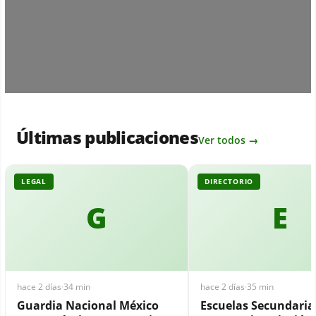
Últimas publicaciones
Ver todos →
LEGAL
DIRECTORIO
G
E
hace 2 días
·
34 min
hace 2 días
·
35 min
Guardia Nacional México
Escuelas Secundari