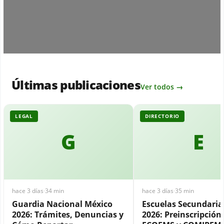
Últimas publicaciones
Ver todos →
LEGAL
DIRECTORIO
G
E
hace 3 días
·
34 min
hace 3 días
·
35 min
Guardia Nacional México
Escuelas Secundari
2026: Trámites, Denuncias y
2026: Preinscripción,