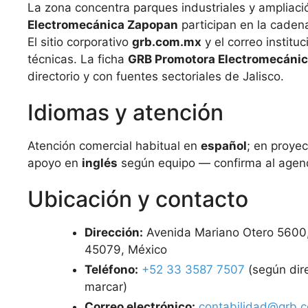
La zona concentra parques industriales y amplia
Electromecánica Zapopan
participan en la caden
El sitio corporativo
grb.com.mx
y el correo institu
técnicas. La ficha
GRB Promotora Electromecáni
directorio y con fuentes sectoriales de Jalisco.
Idiomas y atención
Atención comercial habitual en
español
; en proye
apoyo en
inglés
según equipo — confirma al agen
Ubicación y contacto
Dirección:
Avenida Mariano Otero 5600, 
45079, México
Teléfono:
+52 33 3587 7507
(según dire
marcar)
Correo electrónico:
contabilidad@grb.