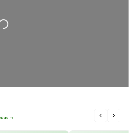
ding...
odos →