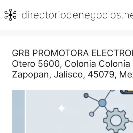
Saltar
al
directoriodenegocios.n
contenido
GRB PROMOTORA ELECTROME
Otero 5600, Colonia Colonia
Zapopan, Jalisco, 45079, Me