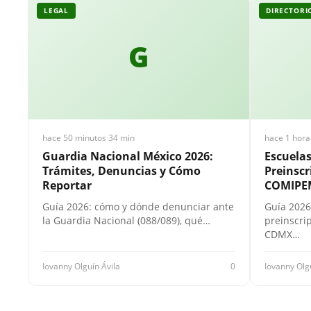
LEGAL
DIRECTORI
G
hace 50 minutos
·
34 min
hace 1 hora
Guardia Nacional México 2026:
Escuela
Trámites, Denuncias y Cómo
Preinscr
Reportar
COMIPE
Guía 2026: cómo y dónde denunciar ante
Guía 2026
la Guardia Nacional (088/089), qué…
preinscri
CDMX…
Iovanny Olguín Ávila
0
Iovanny Olg