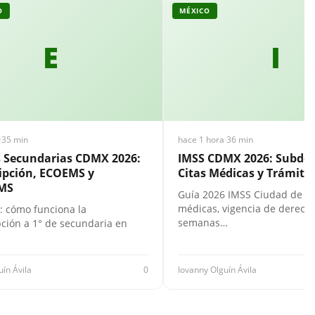
O
MÉXICO
E
I
·
35 min
hace 1 hora
·
36 min
s Secundarias CDMX 2026:
IMSS CDMX 2026: Subdel
ipción, ECOEMS y
Citas Médicas y Trámites
MS
Guía 2026 IMSS Ciudad de Mé
médicas, vigencia de derecho
: cómo funciona la
semanas…
pción a 1° de secundaria en
uín Ávila
0
Iovanny Olguín Ávila