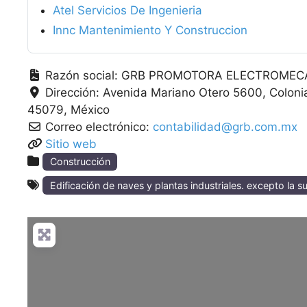
Atel Servicios De Ingenieria
Innc Mantenimiento Y Construccion
Razón social:
GRB PROMOTORA ELECTROMECA
Dirección:
Avenida Mariano Otero 5600, Coloni
45079
México
Correo electrónico:
contabilidad@grb.com.mx
Sitio web
Construcción
Edificación de naves y plantas industriales. excepto la s