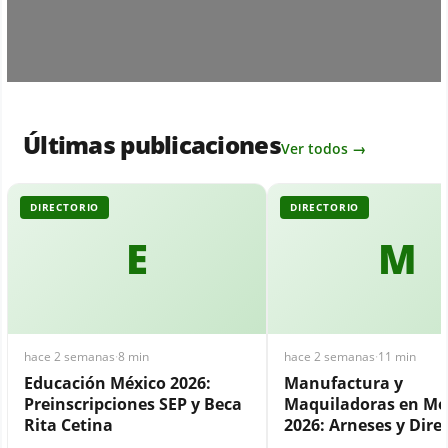
Últimas publicaciones
Ver todos →
DIRECTORIO
DIRECTORIO
E
M
hace 2 semanas
·
8 min
hace 2 semanas
·
11 min
Educación México 2026:
Manufactura y
Preinscripciones SEP y Beca
Maquiladoras en Mé
Rita Cetina
2026: Arneses y Dire