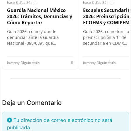
hace 3 días
·
34 min
hace 3 días
·
35 min
Guardia Nacional México
Escuelas Secundari
2026: Trámites, Denuncias y
2026: Preinscripción,
Cómo Reportar
ECOEMS y COMIPEM
Guía 2026: cómo y dónde
Guía 2026: cómo funcion
denunciar ante la Guardia
preinscripción a 1° de
Nacional (088/089), qué…
secundaria en CDMX…
Iovanny Olguín Ávila
0
Iovanny Olguín Ávila
Deja un Comentario
Tu dirección de correo electrónico no será
publicada.