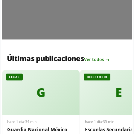
Últimas publicaciones
Ver todos →
LEGAL
DIRECTORIO
G
E
hace 1 día
·
34 min
hace 1 día
·
35 min
Guardia Nacional México
Escuelas Secundari