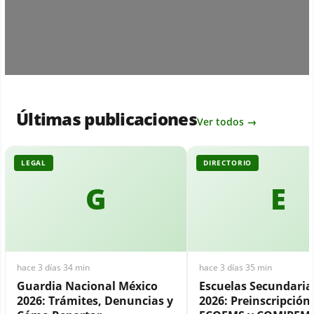
Últimas publicaciones
Ver todos →
LEGAL
DIRECTORIO
G
E
hace 3 días
·
34 min
hace 3 días
·
35 min
Guardia Nacional México
Escuelas Secundari
2026: Trámites, Denuncias y
2026: Preinscripción,