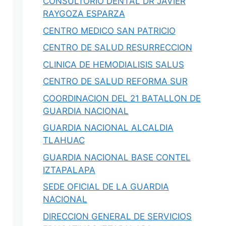
CONSULTORIO DENTAL DR JAVIER
RAYGOZA ESPARZA
CENTRO MEDICO SAN PATRICIO
hace 1 día
·
39 min
egaciones,
Salud Pública en Nuevo León 2026:
CENTRO DE SALUD RESURRECCION
 Digitales
IMSS, Cuidar tu Salud y Salud
CLINICA DE HEMODIALISIS SALUS
Regia
xico: citas
CENTRO DE SALUD REFORMA SUR
s,
Guía 2026 de salud en Nuevo León: por
qué NL no está…
COORDINACION DEL 21 BATALLON DE
GUARDIA NACIONAL
GUARDIA NACIONAL ALCALDIA
0
Iovanny Olguín Ávila
0
TLAHUAC
GUARDIA NACIONAL BASE CONTEL
IZTAPALAPA
SEDE OFICIAL DE LA GUARDIA
NACIONAL
DIRECCION GENERAL DE SERVICIOS