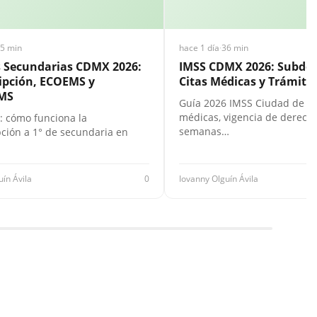
5 min
hace 1 día
·
36 min
s Secundarias CDMX 2026:
IMSS CDMX 2026: Subdel
ipción, ECOEMS y
Citas Médicas y Trámites
MS
Guía 2026 IMSS Ciudad de Mé
médicas, vigencia de derecho
: cómo funciona la
semanas…
pción a 1° de secundaria en
uín Ávila
0
Iovanny Olguín Ávila