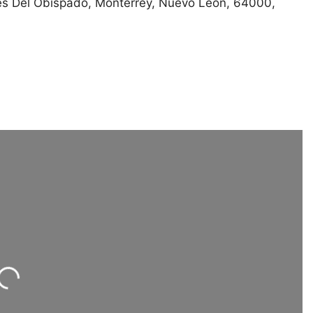
es Del Obispado
Monterrey
Nuevo León
64000
salud
Loading...