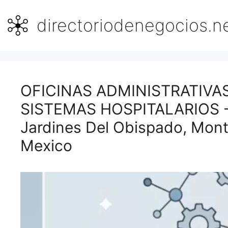
Saltar
al
directoriodenegocios.n
contenido
OFICINAS ADMINISTRATIV
SISTEMAS HOSPITALARIOS - C
Jardines Del Obispado, Mont
Mexico