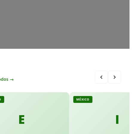
odos →
O
MÉXICO
E
I