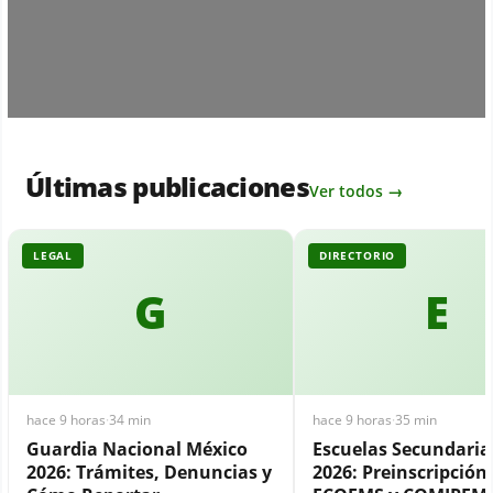
Últimas publicaciones
Ver todos →
LEGAL
DIRECTORIO
G
E
hace 9 horas
·
34 min
hace 9 horas
·
35 min
Guardia Nacional México
Escuelas Secundari
2026: Trámites, Denuncias y
2026: Preinscripción,