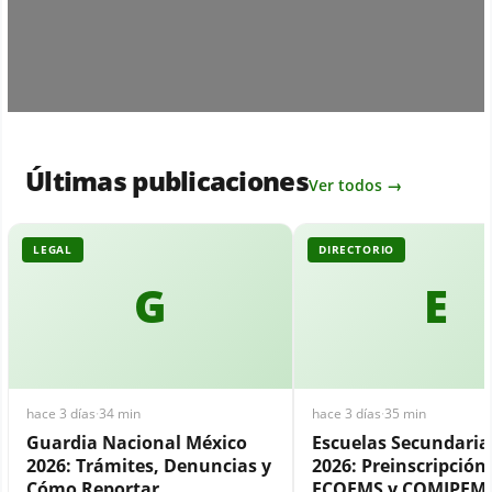
Últimas publicaciones
Ver todos →
LEGAL
DIRECTORIO
G
E
hace 3 días
·
34 min
hace 3 días
·
35 min
Guardia Nacional México
Escuelas Secundari
2026: Trámites, Denuncias y
2026: Preinscripción,
Cómo Reportar
ECOEMS y COMIPEM