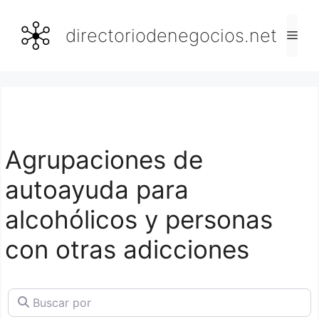
Saltar
al
directoriodenegocios.net
Men
contenido
Agrupaciones de
autoayuda para
alcohólicos y personas
con otras adicciones
Buscar por