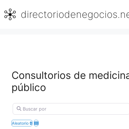
Saltar
al
directoriodenegocios.n
contenido
Consultorios de medicina
público
Buscar por
Aleatorio