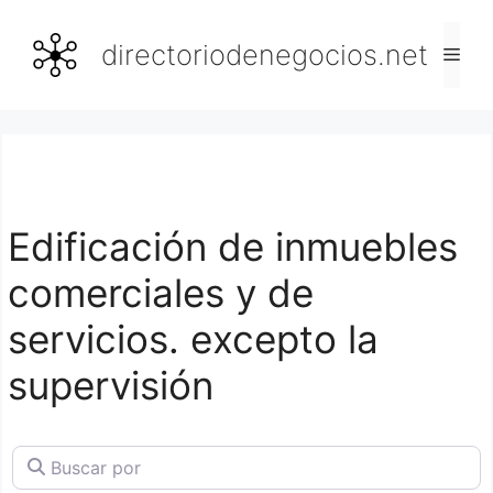
Saltar
al
directoriodenegocios.net
Men
contenido
Edificación de inmuebles
comerciales y de
servicios. excepto la
supervisión
Buscar por