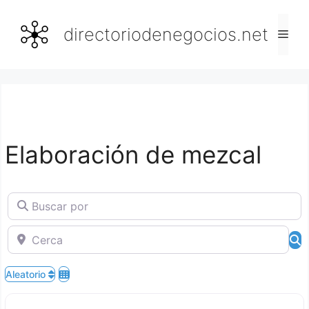
Saltar
al
directoriodenegocios.net
Men
contenido
Elaboración de mezcal
Buscar por
Cerca
B
Aleatorio