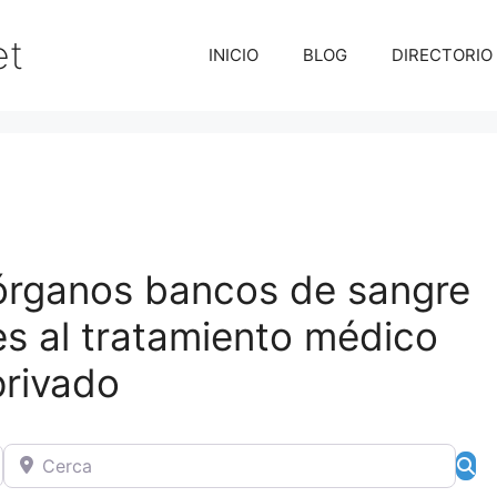
et
INICIO
BLOG
DIRECTORIO
órganos bancos de sangre
res al tratamiento médico
privado
Cerca
Bú