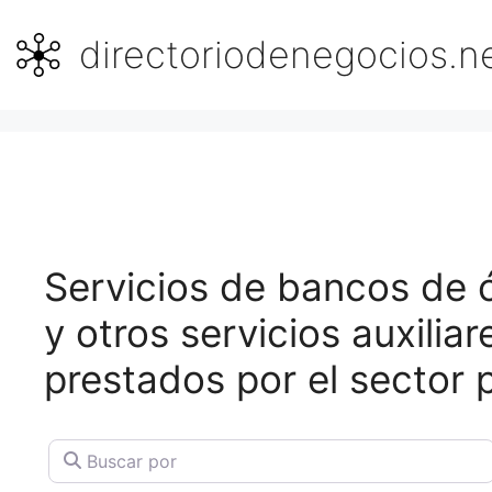
Saltar
al
directoriodenegocios.n
contenido
Servicios de bancos de 
y otros servicios auxilia
prestados por el sector 
Buscar por