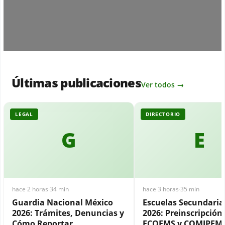
Últimas publicaciones
Ver todos →
LEGAL
DIRECTORIO
G
E
hace 2 horas
·
34 min
hace 3 horas
·
35 min
Guardia Nacional México
Escuelas Secundari
2026: Trámites, Denuncias y
2026: Preinscripción,
Cómo Reportar
ECOEMS y COMIPEM