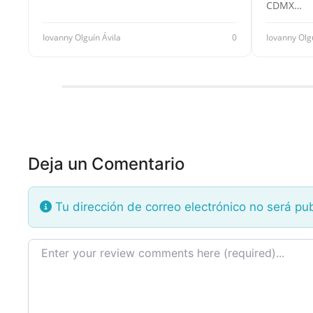
CDMX…
Iovanny Olguín Ávila
0
Iovanny Olg
Deja un Comentario
Tu dirección de correo electrónico no será pu
Texto de la reseña