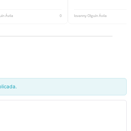
uín Ávila
0
Iovanny Olguín Ávila
blicada.