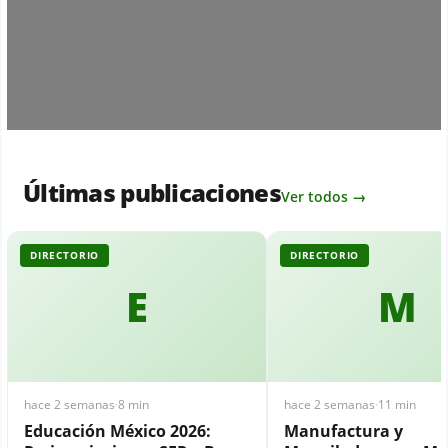
Últimas publicaciones
Ver todos →
DIRECTORIO
DIRECTORIO
E
M
hace 2 semanas
·
8 min
hace 2 semanas
·
11 min
Educación México 2026:
Manufactura y