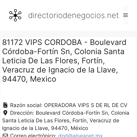
Saltar
al
directoriodenegocios.net
Men
contenido
81172 VIPS CORDOBA - Boulevard
Córdoba-Fortín Sn, Colonia Santa
Leticia De Las Flores, Fortín,
Veracruz de Ignacio de la Llave,
94470, Mexico
Razón social:
OPERADORA VIPS S DE RL DE CV
Dirección:
Boulevard Córdoba-Fortín Sn, Colonia
Santa Leticia De Las Flores
Fortín
Veracruz de
Ignacio de la Llave
94470
México
Correo electrónico:
dpd@alseanet.mx